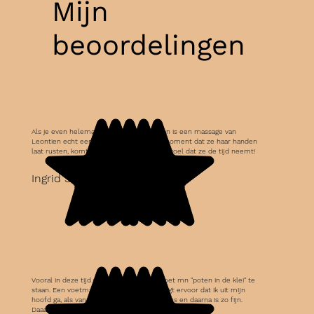
Mijn
beoordelingen
Als je even helemaal wilt ontstressen dan is een massage van
Leontien echt een aanrader. Vooral het moment dat ze haar handen
laat rusten, komt de pure ontspanning. Ik voel dat ze de tijd neemt!
Ingrid S.
Vooral in deze tijd vergeet ik soms om met mn "poten in de klei" te
staan. Een voetmassage van Leontien zorgt ervoor dat ik uit mijn
hoofd ga, als vanzelf. De ontspanning tijdens en daarna is zo fijn.
Daaaag storende gedachten.