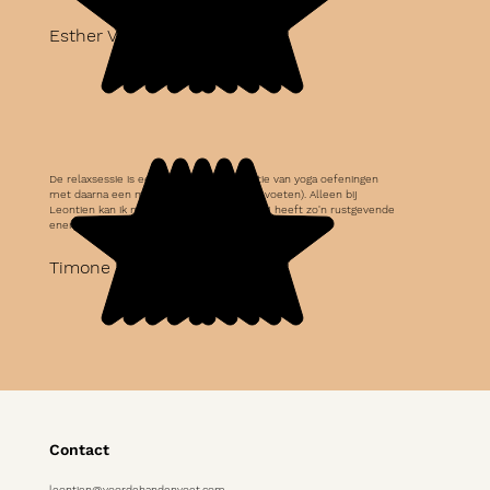
Esther VD.
De relaxsessie is een hele fijne combinatie van yoga oefeningen
met daarna een massage (hoofd, hand of voeten). Alleen bij
Leontien kan ik mij volledig ontspannen. Zij heeft zo'n rustgevende
energie, die voel je!
Timone W.
Contact
leontien@voordehandenvoet.com