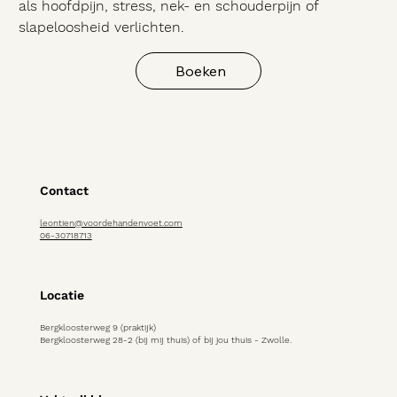
als hoofdpijn, stress, nek- en schouderpijn of
slapeloosheid verlichten.
Boeken
Contact
leontien@voordehandenvoet.com
06-30718713
Locatie
Bergkloosterweg 9 (praktijk)
Bergkloosterweg 28-2 (bij mij thuis) of bij jou thuis - Zwolle.