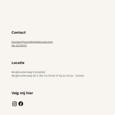
Contact
leontien@voordehandenvoet.com
06-30718713
Locatie
Bergkloosterweg 9 (praktijk)
Bergkloosterweg 28-2 (bij mij thuis) of bij jou thuis - Zwolle.
Volg mij hier