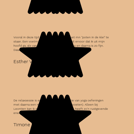
Vooral in deze tijd vergeet ik soms om met mn "poten in de klei" te
staan. Een voetmassage van Leontien zorgt ervoor dat ik uit mijn
hoofd ga, als vanzelf. De ontspanning tijdens en daarna is zo fijn.
Daaaag storende gedachten.
Esther VD.
De relaxsessie is een hele fijne combinatie van yoga oefeningen
met daarna een massage (hoofd, hand of voeten). Alleen bij
Leontien kan ik mij volledig ontspannen. Zij heeft zo'n rustgevende
energie, die voel je!
Timone W.