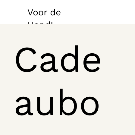
Voor de
Hand!
Cade
aubo