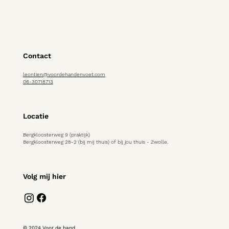
Contact
leontien@voordehandenvoet.com
06-30718713
Locatie
Bergkloosterweg 9 (praktijk)
Bergkloosterweg 28-2 (bij mij thuis) of bij jou thuis - Zwolle.
Volg mij hier
© 2024 Voor de hand